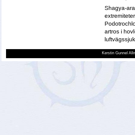
Shagya-arabe
extremitet
Podotrochlo
artros i hov
luftvägssju
Kerstin Gunnel All