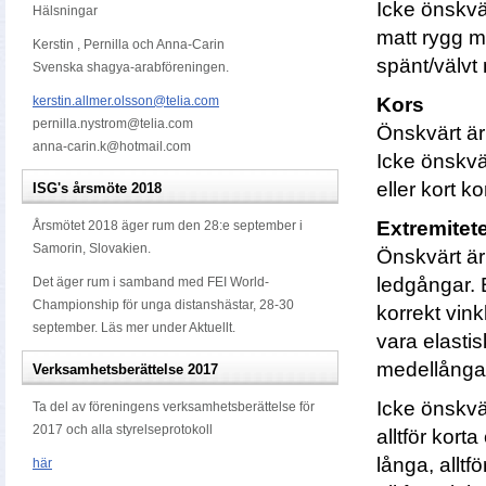
Icke önskvä
Hälsningar
matt rygg m
Kerstin , Pernilla och Anna-Carin
spänt/välvt 
Svenska shagya-arabföreningen.
kerstin.allmer.olsson@telia.com
Kors
pernilla.nystrom@telia.com
Önskvärt är 
anna-carin.k@hotmail.com
Icke önskvär
eller kort ko
ISG's årsmöte 2018
Extremitet
Årsmötet 2018 äger rum den 28:e september i
Samorin, Slovakien.
Önskvärt är
ledgångar. 
Det äger rum i samband med FEI World-
Championship för unga distanshästar, 28-30
korrekt vin
september. Läs mer under Aktuellt.
vara elasti
medellånga
Verksamhetsberättelse 2017
Icke önskvär
Ta del av föreningens verksamhetsberättelse för
2017 och alla styrelseprotokoll
alltför korta 
långa, alltfö
här