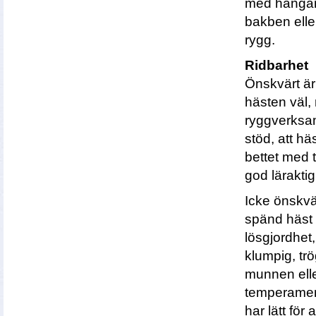
med hängand
bakben elle
rygg.
Ridbarhet
Önskvärt är 
hästen väl
ryggverksam
stöd, att hä
bettet med t
god läraktig
Icke önskvär
spänd häst 
lösgjordhet
klumpig, trö
munnen eller 
temperamen
har lätt för a