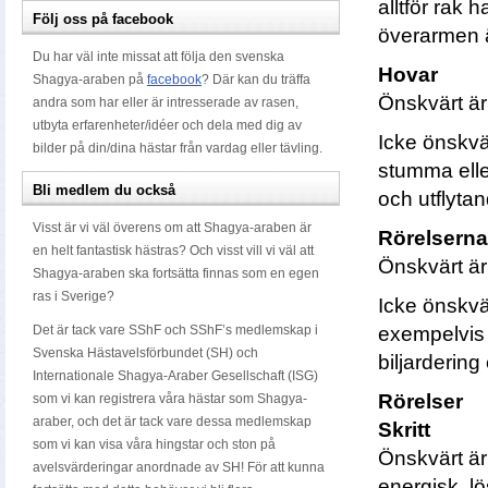
alltför rak h
Följ oss på facebook
överarmen ä
Du har väl inte missat att följa den svenska
Hovar
Shagya-araben på
facebook
? Där kan du träffa
Önskvärt är
andra som har eller är intresserade av rasen,
utbyta erfarenheter/idéer och dela med dig av
Icke önskvär
bilder på din/dina hästar från vardag eller tävling.
stumma elle
Bli medlem du också
och utflytan
Visst är vi väl överens om att Shagya-araben är
Rörelserna
en helt fantastisk hästras? Och visst vill vi väl att
Önskvärt är 
Shagya-araben ska fortsätta finnas som en egen
ras i Sverige?
Icke önskvär
Det är tack vare SShF och SShF’s medlemskap i
exempelvis
Svenska Hästavelsförbundet (SH) och
biljardering
Internationale Shagya-Araber Gesellschaft (ISG)
Rörelser
som vi kan registrera våra hästar som Shagya-
araber, och det är tack vare dessa medlemskap
Skritt
som vi kan visa våra hingstar och ston på
Önskvärt är 
avelsvärderingar anordnade av SH! För att kunna
energisk, l