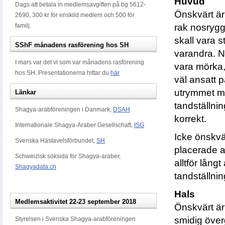
Huvud
Dags att betala in medlemsavgiften på bg 5612-
Önskvärt är 
2690, 300 kr för enskild medlem och 500 för
familj.
rak nosryg
skall vara 
SShF månadens rasförening hos SH
varandra. N
I mars var det vi som var månadens rasförening
vara mörka,
hos SH. Presentationerna hittar du
här
väl ansatt 
utrymmet mel
Länkar
tandställnin
Shagya-arabföreningen i Danmark,
DSAH
korrekt.
Internationale Shagya-Araber Gesellschaft,
ISG
Icke önskvär
Svenska Hästavelsförbundet,
SH
placerade al
Schweizisk söksida för Shagya-araber,
alltför lång
Shagyadata.ch
tandställnin
Hals
Medlemsaktivitet 22-23 september 2018
Önskvärt är
smidig öve
Styrelsen i Svenska Shagya-arabföreningen