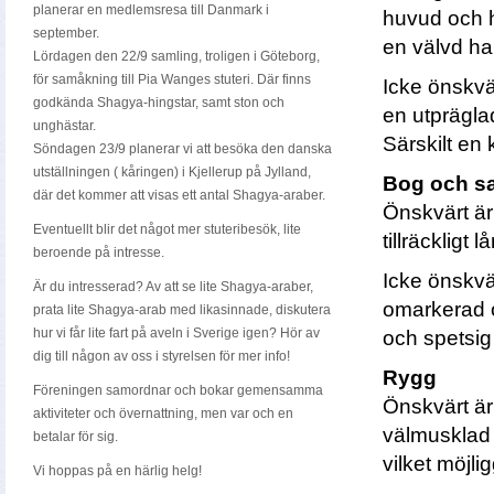
planerar en medlemsresa till Danmark i
huvud och ha
september.
en välvd ha
Lördagen den 22/9 samling, troligen i Göteborg,
för samåkning till Pia Wanges stuteri. Där finns
Icke önskvärt
godkända Shagya-hingstar, samt ston och
en utprägla
unghästar.
Särskilt en 
Söndagen 23/9 planerar vi att besöka den danska
utställningen ( kåringen) i Kjellerup på Jylland,
Bog och s
där det kommer att visas ett antal Shagya-araber.
Önskvärt är
Eventuellt blir det något mer stuteribesök, lite
tillräckligt
ber
oende på intresse.
Icke önskvär
Är du intresserad? Av att se lite Shagya-araber,
omarkerad o
prata lite Shagya-arab med likasinnade, diskutera
hur vi får lite fart på aveln i Sverige igen? Hör av
och spetsi
dig till någon av oss i styrelsen för mer info!
Rygg
Föreningen samordnar och bokar gemensamma
Önskvärt är
aktiviteter och övernattning, men var och en
välmusklad e
betalar för sig.
vilket möjl
Vi hoppas på en härlig helg!