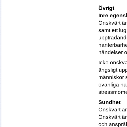
Övrigt
Inre egens
Önskvärt är 
samt ett lug
uppträdande
hanterbarhe
händelser 
Icke önskvär
ängsligt up
människor s
ovanliga hä
stressmome
Sundhet
Önskvärt är
Önskvärt är
och anspråk