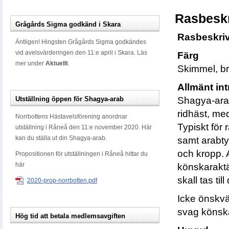
Rasbesk
Grågårds Sigma godkänd i Skara
Rasbeskri
Äntligen! Hingsten Grågårds Sigma godkändes
vid avelsvärderingen den 11:e april i Skara. Läs
Färg
mer under
Aktuellt
.
Skimmel, bru
Allmänt in
Utställning öppen för Shagya-arab
Shagya-arab
ridhäst, med
Norrbottens Hästavelsförening anordnar
Typiskt för
utställning i Råneå den 11:e november 2020. Här
kan du ställa ut din Shagya-arab.
samt arabty
och kropp. 
Propositionen för utställningen i Råneå hittar du
här
könskaraktä
skall tas ti
2020-prop-norrbotten.pdf
Icke önskvä
svag könska
Hög tid att betala medlemsavgiften