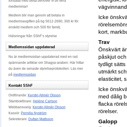
fortsätta med detta behöver vi bli flera
vägvinnand
medlemmar!
Medlem blir man genom att betala in
Icke önskvär
medlemsavgiften på bg 5612-2690, 300 kr för
rörelsemöns
enskild medlem och 500 för familj.
kort, markbu
Hälsningar från SShF’s styrelse
Trav
Medlemssidan uppdaterad
Önskvärt är
påskjut oc
Nu är medlemssidan uppdaterad med en rad
spännande artiklar om Shagya-araben. Här hittar
tydligt sät
du även de senaste styrelseprotokollen. Läs mer
utmärkt sc
på
medlemssidan
elasticitet,
Kontakt
SShF
Icke önskvär
Ordförande:
Kerstin Allmér Olsson
med dålig b
Stambokförare:
Heléne Carlson
flacka rörel
Webbansvarig:
Kerstin Allmér Olsson
rörelser.
Kassör:
Pernilla Nyström
Sekreterare:
Duttan Mattsson
Galopp