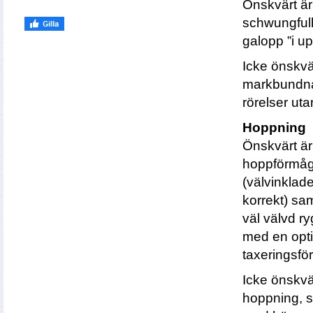
Önskvärt är 
schwungfull
galopp ”i u
Icke önskvä
markbundna,
rörelser ut
Hoppning
Önskvärt ä
hoppförmåg
(välvinklad
korrekt) sa
väl välvd r
med en opt
taxeringsfö
Icke önskvär
hoppning, 